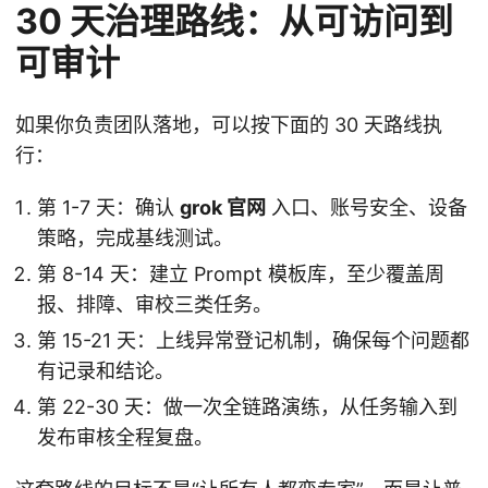
30 天治理路线：从可访问到
可审计
如果你负责团队落地，可以按下面的 30 天路线执
行：
第 1-7 天：确认
grok 官网
入口、账号安全、设备
策略，完成基线测试。
第 8-14 天：建立 Prompt 模板库，至少覆盖周
报、排障、审校三类任务。
第 15-21 天：上线异常登记机制，确保每个问题都
有记录和结论。
第 22-30 天：做一次全链路演练，从任务输入到
发布审核全程复盘。