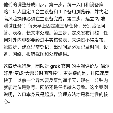
他们的调整分成四步。第一步，统一入口和设备策
略：每人固定 1 台主设备和 1 个备用浏览器，并约定
高风险操作必须在主设备完成。第二步，建立“标准
测试任务”：每天早上固定跑三条任务，分别验证问
答、表格、长文本处理。第三步，定义发布门槛：任
何对外内容都要经过事实核验表，未通过不得发布。
第四步，建立异常登记：出现问题必须记录时间、设
备、网络、报错截图和处理结果。
这四步执行后，团队对
grok 官网
的主观评价从“偶尔
好用”变成“大部分时间可控”。更关键的是，排障速度
快了。以前一个异常要反复沟通半天，现在十分钟内
就能定位是账号、网络还是任务输入导致。这个案例
说明，入口本身只是起点，治理方法才是稳定性的核
心。