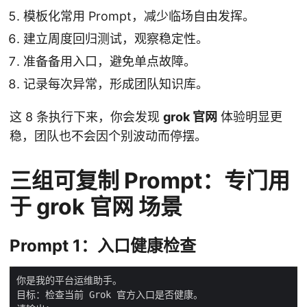
模板化常用 Prompt，减少临场自由发挥。
建立周度回归测试，观察稳定性。
准备备用入口，避免单点故障。
记录每次异常，形成团队知识库。
这 8 条执行下来，你会发现
grok 官网
体验明显更
稳，团队也不会因个别波动而停摆。
三组可复制 Prompt：专门用
于 grok 官网 场景
Prompt 1：入口健康检查