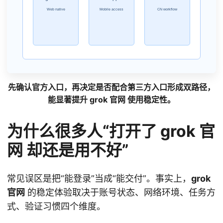
先确认官方入口，再决定是否配合第三方入口形成双路径，
能显著提升 grok 官网 使用稳定性。
为什么很多人“打开了 grok 官
网 却还是用不好”
常见误区是把“能登录”当成“能交付”。事实上，
grok
官网
的稳定体验取决于账号状态、网络环境、任务方
式、验证习惯四个维度。