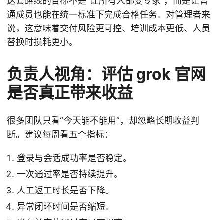
这套路线的目标不是“让所有人都变专家”，而是让普
通成员也能在统一标准下完成合格任务。对管理者来
说，这意味着交付风险更可控、培训成本更低、人员
替换时损耗更小。
负责人视角：评估 grok 官网
是否真正带来收益
很多团队只看“今天能不能用”，却忽略长期收益判
断。建议每周看五个指标：
登录与会话成功率是否稳定。
一次通过率是否持续提升。
人工返工时长是否下降。
异常闭环时间是否缩短。