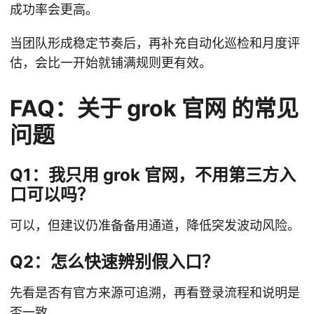
成功率会更高。
当团队形成稳定节奏后，再补充自动化巡检和月度评
估，会比一开始就铺满规则更有效。
FAQ：关于 grok 官网 的常见
问题
Q1：我只用 grok 官网，不用第三方入
口可以吗？
可以，但建议仍准备备用通道，降低突发波动风险。
Q2：怎么快速辨别假入口？
先看是否有官方来源可追溯，再看登录流程和说明是
否一致。