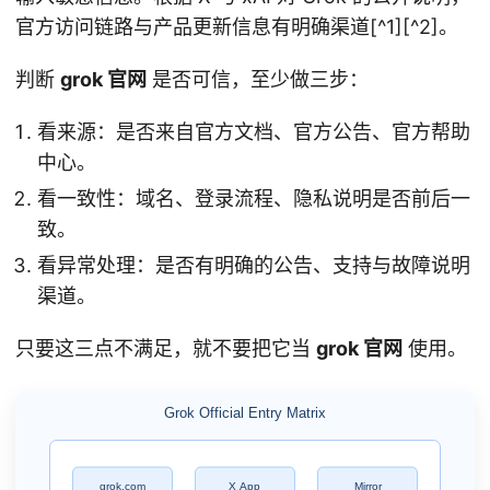
官方访问链路与产品更新信息有明确渠道[^1][^2]。
判断
grok 官网
是否可信，至少做三步：
看来源：是否来自官方文档、官方公告、官方帮助
中心。
看一致性：域名、登录流程、隐私说明是否前后一
致。
看异常处理：是否有明确的公告、支持与故障说明
渠道。
只要这三点不满足，就不要把它当
grok 官网
使用。