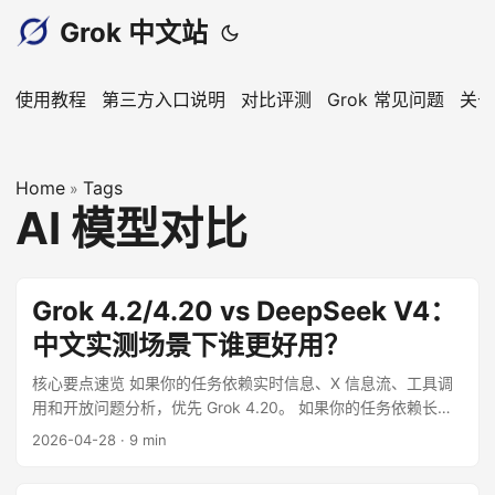
Grok 中文站
使用教程
第三方入口说明
对比评测
Grok 常见问题
关于
Home
Tags
»
AI 模型对比
Grok 4.2/4.20 vs DeepSeek V4：
中文实测场景下谁更好用？
核心要点速览 如果你的任务依赖实时信息、X 信息流、工具调
用和开放问题分析，优先 Grok 4.20。 如果你的任务依赖长上
下文、批量代码、低成本 API、可开放权重和中文材料处理，优
2026-04-28
·
9 min
先 DeepSeek V4。 对中文团队，最稳妥的做法不是二选一，
而是让 Grok 负责“外部动态与问题拆解”，DeepSeek V4 负责