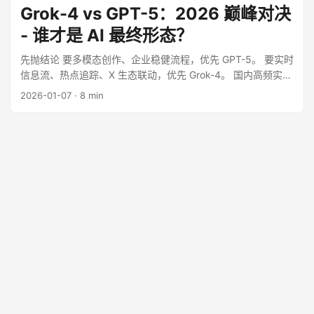
“长文消化、代码生成和批量推理”。 最后更新时间：2026-04-
Grok-4 vs GPT-5：2026 巅峰对决
28 ...
- 谁才是 AI 最终形态？
先抛结论 要多模态创作、企业稳健流程，优先 GPT-5。 要实时
信息流、热点追踪、X 生态联动，优先 Grok-4。 国内高频实战
建议：统一入口做双模型协作，把“实时检索”和“结构化产出”分
2026-01-07
·
8 min
开执行。 最后更新时间：2026-02-23 ...