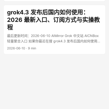
官方并不会把第三方聚合平台叫作“镜像站”。 国内用户口中的
“Gemini 镜像”“Gemini 国内入口”，通常指的是能在中文网络环
grok4.3 发布后国内如何使用：
境下更省事使用 Gemini、GPT、Claude、Grok 等模型的第三
2026 最新入口、订阅方式与实操教
方聚合平台。 ...
程
最后更新时间：2026-06-10 AIMirror Grok 中文站 AICNBox
轻量聚合入口 如果你最近在搜 grok4.3 发布后国内如何使用，
先别急着把所有写着“4.3 全量开放”的页面都当成官方确认。按
2026-06-10
·
9 min
2026 年 6 月 10 日还能核到的公开信息看，xAI 开发者文档已
经把 Grok 4.3 明确列为当前推荐模型，模型页给出了 100 万
上下文和价格信息[^1][^2]；但在面向普通用户的新闻口径里，
xAI News 近阶段更明确写过的是 Grok 4.1 与 Grok 4，而不是
单独发一篇“Grok 4.3 面向所有用户正式上线”的消费端公告
[^3][^4]。这意味着：4.3 已经不是空穴来风，但你需要分清它
现在主要是 API / 开发者口径上的旗舰版本，还是你在
grok.com 与 X App 里一定能直接选到的默认型号。 ...