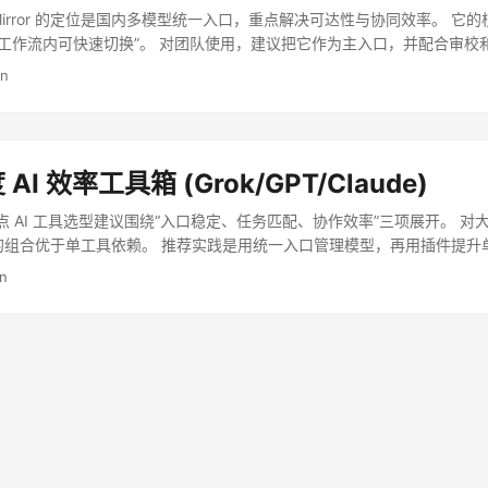
Mirror 的定位是国内多模型统一入口，重点解决可达性与协同效率。 它
一工作流内可快速切换”。 对团队使用，建议把它作为主入口，并配合审校
02-23 ...
in
 AI 效率工具箱 (Grok/GPT/Claude)
要点 AI 工具选型建议围绕“入口稳定、任务匹配、协作效率”三项展开。 
具的组合优于单工具依赖。 推荐实践是用统一入口管理模型，再用插件提升
3 ...
in